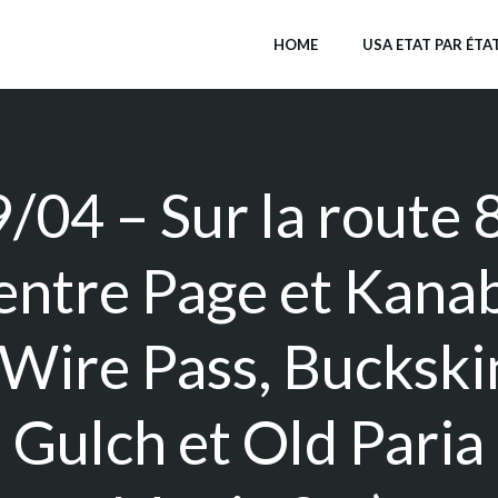
HOME
USA ETAT PAR ÉTA
/04 – Sur la route 
entre Page et Kana
(Wire Pass, Buckski
Gulch et Old Paria