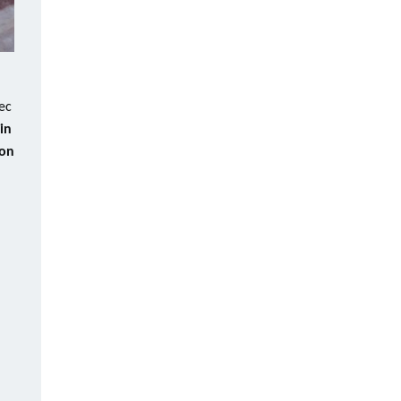
vec
in
lon