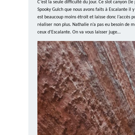
C’est la seule difficulté du jour. Ce slot canyon (
Spooky Gulch que nous avons faits à Escalante il y 
est beaucoup moins étroit et laisse donc l’accès po
réaliser non plus. Nathalie n’a pas eu besoin de 
ceux d’Escalante. On va vous laisser juge…