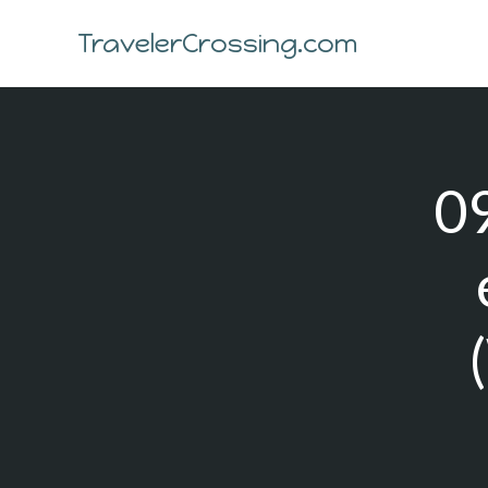
Skip
to
TravelerCrossing.com
content
09