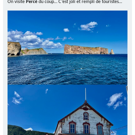
On visite
Percé
du coup… C’est joli et rempli de touristes…