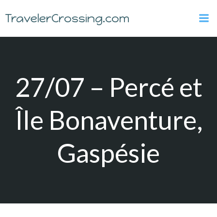
Skip
TravelerCrossing.com
to
content
27/07 – Percé et
Île Bonaventure,
Gaspésie