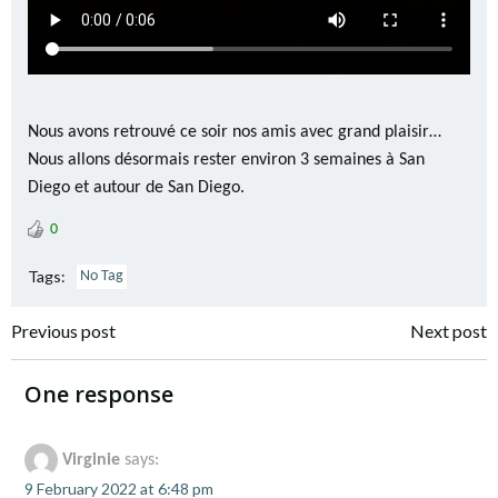
Nous avons retrouvé ce soir nos amis avec grand plaisir…
Nous allons désormais rester environ 3 semaines à San
Diego et autour de San Diego.
0
Tags:
No Tag
Post
Post
Previous post
Next post
navigation
navigation
One response
Virginie
says:
9 February 2022 at 6:48 pm