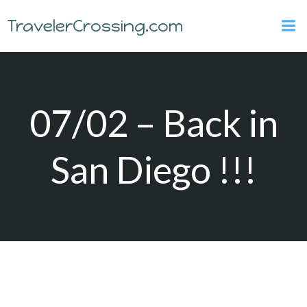
Skip
TravelerCrossing.com
to
content
07/02 – Back in
San Diego !!!