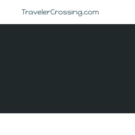
Skip
to
TravelerCrossing.com
content